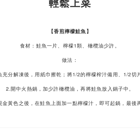
輕鬆上菜
【香煎檸檬鮭魚】
食材：鮭魚一片、檸檬1顆、橄欖油少許。
做法：
鮭魚充分解凍後，用紙巾擦乾；將1/2的檸檬榨汁備用、1/2切
2.開中火熱鍋，加少許橄欖油，再將鮭魚放入鍋子中。
呈現金黃色之後，在鮭魚上面加一點檸檬汁，即可起鍋，最後