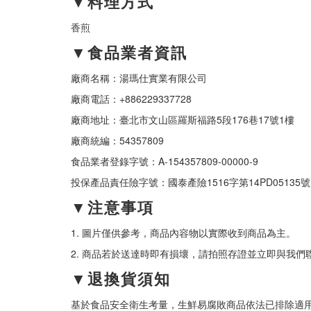
▼料理方式
香煎
▼食品業者資訊
廠商名稱：湯瑪仕實業有限公司
廠商電話：+886229337728
廠商地址：臺北市文山區羅斯福路5段176巷17號1樓
廠商統編：54357809
食品業者登錄字號：A-154357809-00000-9
投保產品責任險字號：國泰產險1516字第14PD05135號
▼注意事項
1. 圖片僅供參考，商品內容物以實際收到商品為主。
2. 商品若於送達時即有損壞，請拍照存證並立即與我們
▼退換貨須知
基於食品安全衛生考量，生鮮易腐敗商品依法已排除適