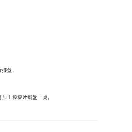
片擺盤。
再加上檸檬片擺盤上桌。