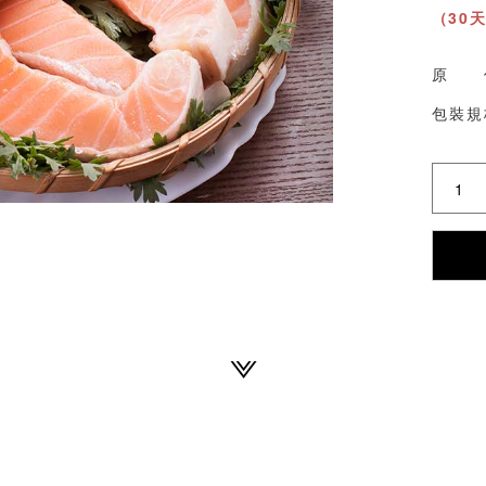
（30
原 
包裝規