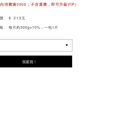
天內消費滿3000；不含運費，即可升級VIP）
價 ＄
213元
格
每片約300g±10%；一包1片
我要買！