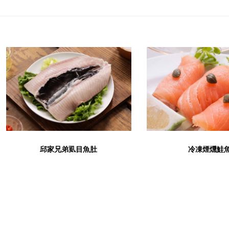
邱家兄弟虱目魚肚
冷凍煙燻鮭