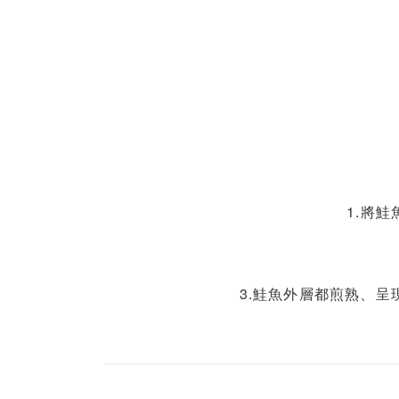
1.將
3.鮭魚外層都煎熟、