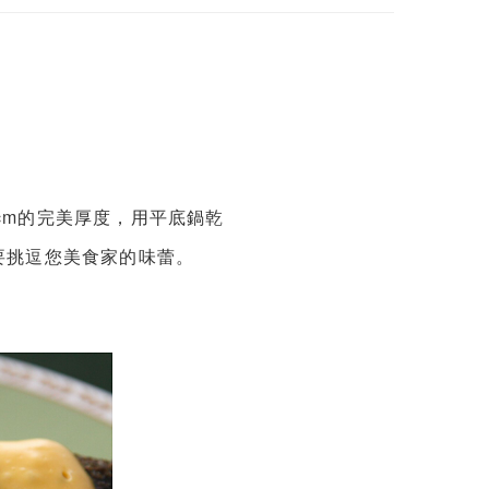
cm的完美厚度，用平底鍋乾
要挑逗您美食家的味蕾。