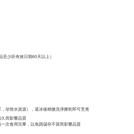
商品至少距有效日期60天以上）
可，珍惜水資源），退冰後稍微洗淨擦乾即可烹煮
過久而影響品質
請一次食用完畢，以免因儲存不當而影響品質