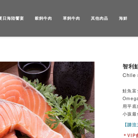
夏日海陸饗宴
穀飼牛肉
草飼牛肉
其他肉品
海鮮
Next
智利鮭
Chile
鮭魚富
Ome
用平底
小孩最
【請注
＊VI