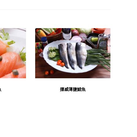
魚
挪威薄鹽鯖魚