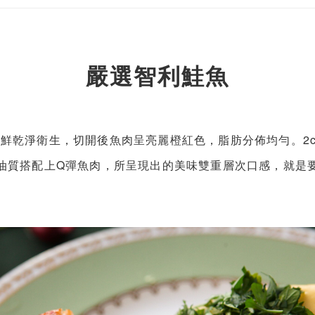
嚴選智利鮭魚
鮮乾淨衛生，切開後魚肉呈亮麗橙紅色，脂肪分佈均勻。2
油質搭配上Q彈魚肉，所呈現出的美味雙重層次口感，就是