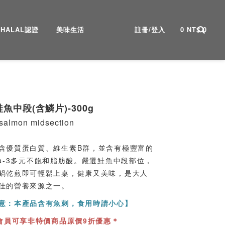
HALAL認證
美味生活
註冊/登入
0
NT$
0
魚中段(含鱗片)-300g
 salmon midsection
含優質蛋白質、維生素B群，並含有極豐富的
ga-3多元不飽和脂肪酸。嚴選鮭魚中段部位，
鍋乾煎即可輕鬆上桌，健康又美味，是大人
佳的營養來源之一。
意：本產品含有魚刺，食用時請小心】
P會員可享非特價商品原價9折優惠＊