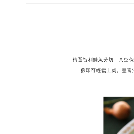
精選智利鮭魚分切，真空保
煎即可輕鬆上桌。豐富