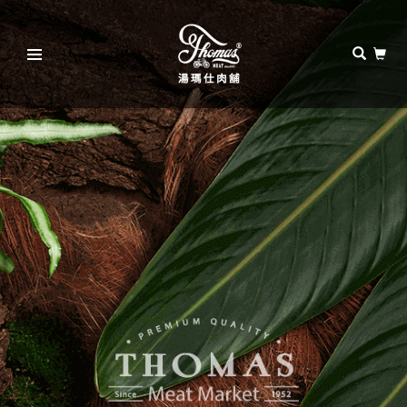
湯
瑪
仕
肉
舖