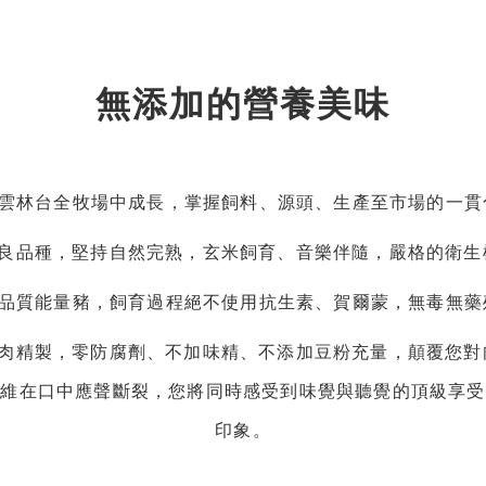
無添加的營養美味
雲林台全牧場中成長，掌握飼料、源頭、生產至市場的一
優良品種，堅持自然完熟，玄米飼育、音樂伴隨，嚴格的衛
品質能量豬，飼育過程絕不使用抗生素、賀爾蒙，無毒無
豬肉精製，零防腐劑、不加味精、不添加豆粉充量，顛覆您
纖維在口中應聲斷裂，您將同時感受到味覺與聽覺的頂級享受
印象。