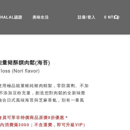
HALAL認證
美味生活
註冊/登入
0
NT$
0
能量豬酥饌肉鬆(海苔)
loss (Nori flavor)
%使用極品能量豬純豬肉精製，零防腐劑、不加
不添加豆粉充量，創造您對肉鬆的全新味覺
 融合日式風味海苔與芝麻香氣，別有一番風
P會員可享非特價商品原價9折優惠＊
天內消費滿3000；不含運費，即可升級VIP）