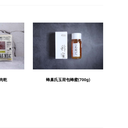
肉乾
蜂巢氏玉荷包蜂蜜(700g)