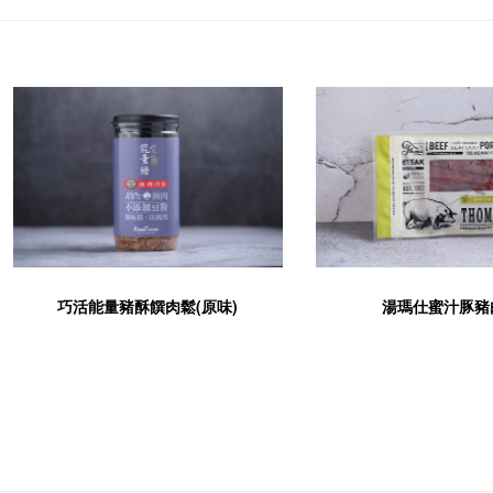
巧活能量豬酥饌肉鬆(原味)
湯瑪仕蜜汁豚豬