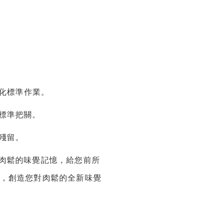
貫化標準作業。
生標準把關。
藥殘留。
對肉鬆的味覺記憶，給您前所
，創造您對肉鬆的全新味覺