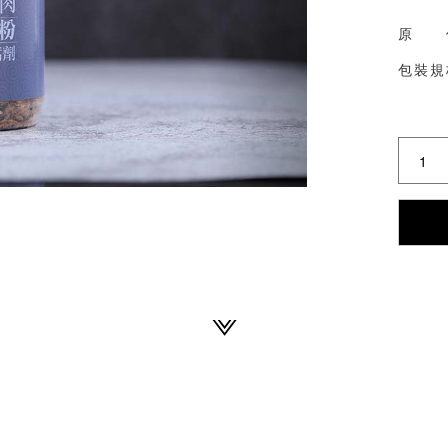
原 
包裝規