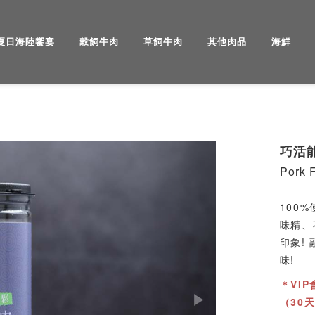
夏日海陸饗宴
穀飼牛肉
草飼牛肉
其他肉品
海鮮
Next
巧活
Pork F
100
味精、
印象!
味!
＊VI
（30