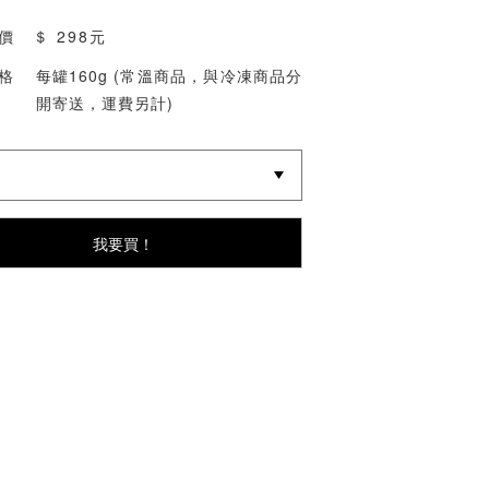
價 ＄
298元
格
每罐160g (常溫商品，與冷凍商品分
開寄送，運費另計)
我要買！