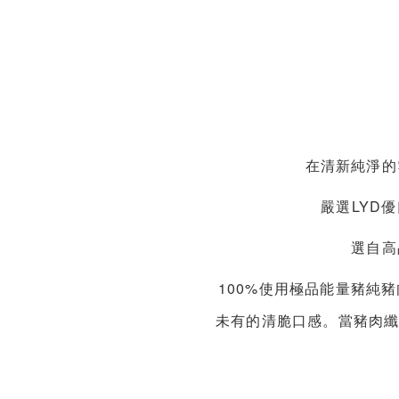
在清新純淨的
嚴選LYD
選自高
100%使用極品能量豬純
未有的清脆口感。當豬肉