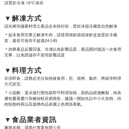
請置於冷凍-18℃保存
▼解凍方式
請先將預備要料理之產品在未拆封前，置於冰箱冷藏室自然解凍
＊如未食用完畢之解凍牛肉，請使用保鮮袋或保鮮盒放置於冷藏
室，最長可保存不超過24小時
＊勿將產品反覆回溫、冷凍以免影響品質，產品開封後請一次食用
完畢，以免因儲存不當而影響品質
▼料理方式
非供即食，請務必充分加熱後食用；煎、燒烤、氣炸、烤箱等料理
方式皆宜。
＊小提醒：退冰後打開包裝即可料理加熱，因肉品經過醃製，肉表
層包覆著醬汁與糖份較容易燒焦，建議一開始先以中小火加熱，待
肉快熟時再以高溫將肉品表層上色增添香氣。
▼食品業者資訊
廠商名稱：湯瑪仕實業有限公司