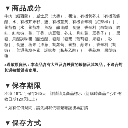
▼商品成分
牛肉（紐西蘭）
、
威士忌（大麥）
、
醬油
、
有機黃芥末［有機蒸餾
醋
、
水
、
有機芥末籽
、
鹽
、
有機薑黃
、
有機香辛料（紅辣椒）］
、
蕃茄醬［水
、
蕃茄糊
、
蔗糖
、
釀造醋
、
食鹽
、
香辛料（白胡椒
、
肉
桂
、
紅辣椒
、
薑
、
丁香
、
肉豆蔻
、
芥末
、
月桂葉
、
眾香子）］
、
黑
糖
、
烏醋調味醬｛釀造醋
、
糖類［糖漿（葡萄糖
、
果糖）
、
砂
糖］
、
食鹽
、
蔬果（洋蔥
、
胡蘿蔔
、
蕃茄
、
蘋果）
、
香辛料（胡
椒）
、
普通焦糖色素
、
調味劑（胺基乙酸）｝
、
香蒜粒
、
黑胡椒
、
鹽
※過敏原資訊：本產品含有大豆及含麩質的穀物及其製品，不適合對
其過敏體質者食用。
▼保存期限
冷凍-18℃可保存365天，詳情請見商品標示（訂購時商品至少距有
效日期120天以上）
＊如有任何疑問，請先與我們聯繫確認後再訂購
▼保存方式