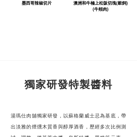
墨西哥辣椒切片
澳洲和牛極上松阪切塊(穀飼)
(牛頰肉)
獨家研發特製醬料
湯瑪仕肉舖獨家研發，以蘇格蘭威士忌為基底，帶
出淡雅的煙燻木質香與醇厚酒香，歷經多次比例測