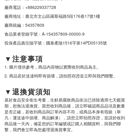
廠商電話：+886229337728
廠商地址：臺北市文山區羅斯福路5段176巷17號1樓
廠商統編：54357809
食品業者登錄字號：A-154357809-00000-9
投保產品責任險字號：國泰產險1516字第14PD05135號
▼注意事項
1. 圖片僅供參考，商品內容物以實際收到商品為主。
2. 商品若於送達時即有損壞，請拍照存證並立即與我們聯繫。
▼退換貨須知
基於食品安全衛生考量，生鮮易腐敗商品依法已排除適用七天鑑賞
期，恕無法退換貨。當您收到商品後，請立即確認商品品項及數量
是否正確，若收到商品與訂單內容不符，或商品本身有瑕疵（舉
凡：運送途中損壞、商品解凍），請您立即拍照存證，並請於收到
商品後一天內，備妥您的訂單編號或訂購人相關資料，與我們聯
繫，我們會立即為您處理退換貨事宜。