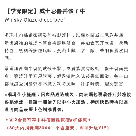
【季節限定】威士忌醬香骰子牛
Whisky Glaze diced beef
湯瑪仕肉舖獨家研發的特製醬料，以蘇格蘭威士忌為基底，
帶出淡雅的煙燻木質香與醇厚酒香，再融合黃芥末醬、烏斯
特醬、黑糖等多種風味，交織出鹹、甜、酸、香的多層次口
感。
嚴選紐西蘭牛切割成骰子狀，肉質紮實有咬勁，骰子切面更
多、讓醬汁更容易附著，經過滲醃入味後香氣四溢。每一口
都能感受到濃郁卻不膩的獨特風味，汁多味美、層次豐富！
※湯瑪仕小提醒：因肉品經過醃製，肉表層包覆著醬汁與糖較
容易燒焦，建議一開始先以中小火加熱，待肉快熟時再以高
溫將肉品表層上色增添香氣。
＊VIP會員可享非特價商品原價9折優惠＊
（30天內消費滿3000；不含運費，即可升級VIP）