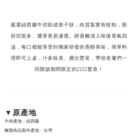
嚴選紐西蘭牛切割成骰子狀，肉質紮實有咬勁，骰
狀切面多、醬香更易滲透。經過醃漬入味後香氣四
溢，每口都能享受到獨家研發的香醇美味，簡單料
理即可上桌，汁多味美、層次豐富，帶領老饕們一
同開啟期間限定的口口驚喜！
▼原產地
牛肉產地：紐西蘭
醃製肉品製作產地：台灣