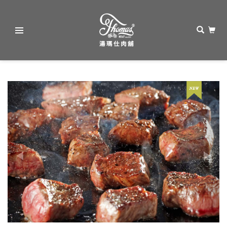
湯
瑪
Previous
Next
仕
肉
舖