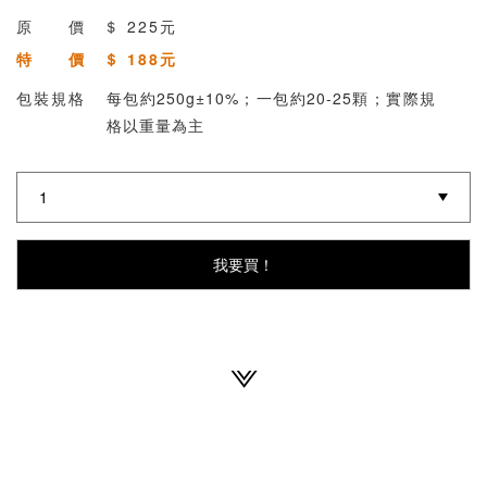
原 價 ＄
225元
特 價 ＄
188元
包裝規格
每包約250g±10%；一包約20-25顆；實際規
格以重量為主
我要買！