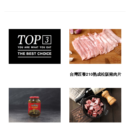
台灣匠養210熟成松阪豬肉片