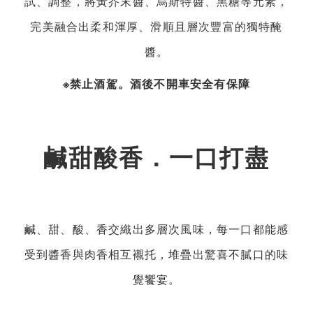
試、調整，將黃芥末醬、烏斯特醬、黑糖等元素，
完美融合出柔和渾厚、滑順且層次豐富的獨特醃
醬。
※禁止酒駕。酒後不開車安全有保障
鹹甜酸香．一口打盡
鹹、甜、酸、香交織出多層次風味，每一口都能感
受到醬香與肉香相互襯托，堆疊出驚喜不膩口的味
覺饗宴。