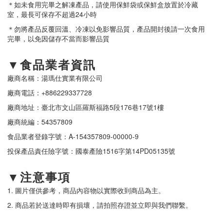
＊如未食用完畢之解凍產品，請使用保鮮袋或保鮮盒放置於冷藏
室，最長可保存不超過24小時
＊勿將產品反覆回溫、冷凍以免影響品質，產品開封後請一次食用
完畢，以免因儲存不當而影響品質
▼食品業者資訊
廠商名稱：湯瑪仕實業有限公司
廠商電話：+886229337728
廠商地址：臺北市文山區羅斯福路5段176巷17號1樓
廠商統編：54357809
食品業者登錄字號：A-154357809-00000-9
投保產品責任險字號：國泰產險1516字第14PD05135號
▼注意事項
1. 圖片僅供參考，商品內容物以實際收到商品為主。
2. 商品若於送達時即有損壞，請拍照存證並立即與我們聯繫。