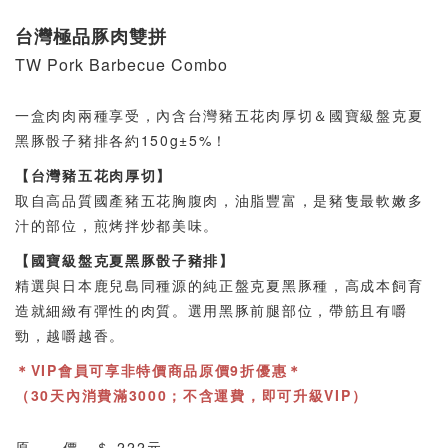
台灣極品豚肉雙拼
TW Pork Barbecue Combo
一盒肉肉兩種享受，內含台灣豬五花肉厚切＆國寶級盤克夏
黑豚骰子豬排各約150g±5%！
【台灣豬五花肉厚切】
取自高品質國產豬五花胸腹肉，油脂豐富，是豬隻最軟嫩多
汁的部位，煎烤拌炒都美味。
【國寶級盤克夏黑豚骰子豬排】
精選與日本鹿兒島同種源的純正盤克夏黑豚種，高成本飼育
造就細緻有彈性的肉質。選用黑豚前腿部位，帶筋且有嚼
勁，越嚼越香。
＊VIP會員可享非特價商品原價9折優惠＊
（30天內消費滿3000；不含運費，即可升級VIP）
原 價 ＄
222元