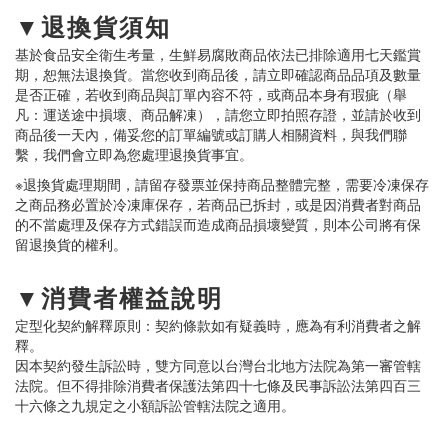
▼退換貨須知
基於食品安全衛生考量，生鮮易腐敗商品依法已排除適用七天鑑賞
期，恕無法退換貨。當您收到商品後，請立即確認商品品項及數量
是否正確，若收到商品與訂單內容不符，或商品本身有瑕疵（舉
凡：運送途中損壞、商品解凍），請您立即拍照存證，並請於收到
商品後一天內，備妥您的訂單編號或訂購人相關資料，與我們聯
繫，我們會立即為您處理退換貨事宜。
※退換貨處理期間，請留存發票並保持商品整體完整，需要冷凍保存
之商品務必置於冷凍庫保存，若商品已拆封，或是因消費者對商品
的不當處理及保存方式錯誤而造成商品損壞變質，則本公司將有保
留退換貨的權利。
▼消費者權益說明
定型化契約解釋原則：契約條款如有疑義時，應為有利消費者之解
釋。
因本契約發生訴訟時，雙方同意以台灣台北地方法院為第一審管轄
法院。但不得排除消費者保護法第四十七條及民事訴訟法第四百三
十六條之九規定之小額訴訟管轄法院之適用。