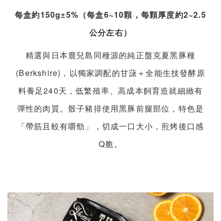
每盒約150g±5%（每盒6~10顆，每顆厚度約2~2.5
公分左右）
精選與日本鹿兒島同種源的純正盤克夏黑豚種
(Berkshire)，以獨家調配的甘藷＋全能生技發酵原
料養足240天，低繁殖率、高成本飼育造就細緻有
彈性的肉質。骰子豬排使用黑豚前腿部位，特色是
「帶筋且較有嚼勁」，切成一口大小，煎烤後口感
Q脆。