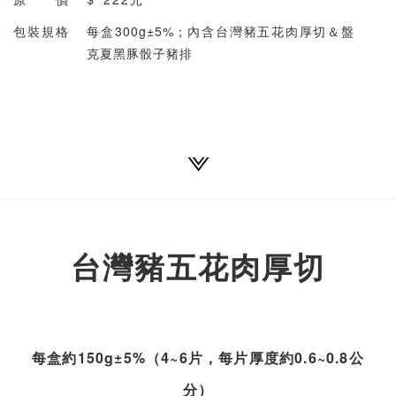
包裝規格
每盒300g±5%；內含台灣豬五花肉厚切＆盤
克夏黑豚骰子豬排
台灣豬五花肉厚切
每盒約150g±5%（4~6片，每片厚度約0.6~0.8公
分）