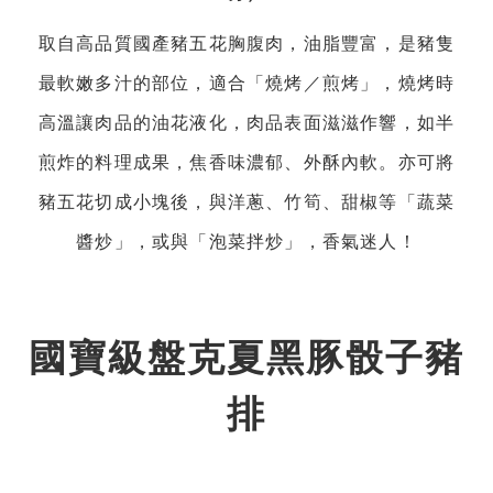
取自高品質國產豬五花胸腹肉，油脂豐富，是豬隻
最軟嫩多汁的部位，適合「燒烤／煎烤」，燒烤時
高溫讓肉品的油花液化，肉品表面滋滋作響，如半
煎炸的料理成果，焦香味濃郁、外酥內軟。亦可將
豬五花切成小塊後，與洋蔥、竹筍、甜椒等「蔬菜
醬炒」，或與「泡菜拌炒」，香氣迷人！
國寶級盤克夏黑豚骰子豬
排