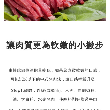
讓肉質更為軟嫩的小撇步
由於此部位油脂量較低，如果您喜歡軟嫩的口感，
可以試試以下的中式醃肉法，讓口感輕鬆升級：
Step1.醃肉：以鹽(或醬油)、米酒、白胡椒粉、
油、太白粉、水先醃肉，使醃料剛好蓋過牛肉