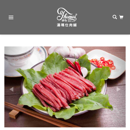
湯
瑪
Previous
Next
仕
肉
舖