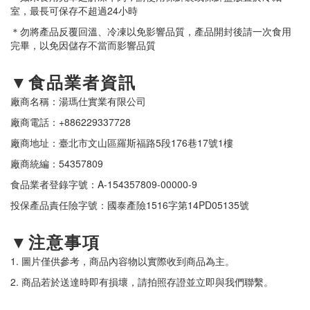
室，最長可保存不超過24小時
＊勿將產品反覆回溫、冷凍以免影響品質，產品開封後請一次食用
完畢，以免因儲存不當而影響品質
▼食品業者資訊
廠商名稱：湯瑪仕實業有限公司
廠商電話：+886229337728
廠商地址：臺北市文山區羅斯福路5段176巷17號1樓
廠商統編：54357809
食品業者登錄字號：A-154357809-00000-9
投保產品責任險字號：國泰產險1516字第14PD05135號
▼注意事項
1. 圖片僅供參考，商品內容物以實際收到商品為主。
2. 商品若於送達時即有損壞，請拍照存證並立即與我們聯繫。