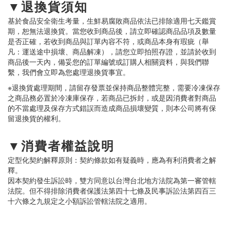
▼退換貨須知
基於食品安全衛生考量，生鮮易腐敗商品依法已排除適用七天鑑賞
期，恕無法退換貨。當您收到商品後，請立即確認商品品項及數量
是否正確，若收到商品與訂單內容不符，或商品本身有瑕疵（舉
凡：運送途中損壞、商品解凍），請您立即拍照存證，並請於收到
商品後一天內，備妥您的訂單編號或訂購人相關資料，與我們聯
繫，我們會立即為您處理退換貨事宜。
※退換貨處理期間，請留存發票並保持商品整體完整，需要冷凍保存
之商品務必置於冷凍庫保存，若商品已拆封，或是因消費者對商品
的不當處理及保存方式錯誤而造成商品損壞變質，則本公司將有保
留退換貨的權利。
▼消費者權益說明
定型化契約解釋原則：契約條款如有疑義時，應為有利消費者之解
釋。
因本契約發生訴訟時，雙方同意以台灣台北地方法院為第一審管轄
法院。但不得排除消費者保護法第四十七條及民事訴訟法第四百三
十六條之九規定之小額訴訟管轄法院之適用。