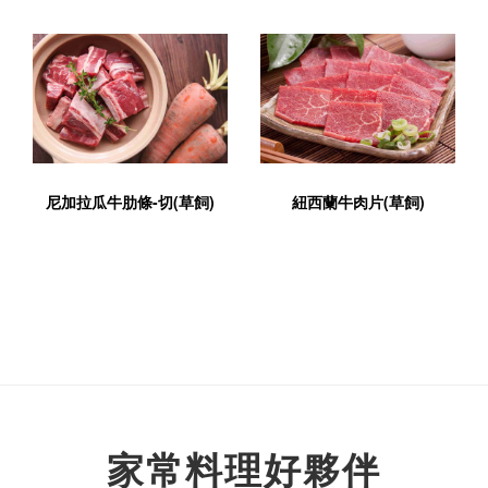
尼加拉瓜牛肋條-切(草飼)
紐西蘭牛肉片(草飼)
家常料理好夥伴