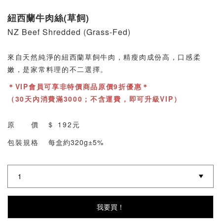
紐西蘭牛肉絲(草飼)
NZ Beef Shredded (Grass-Fed)
來自天然純淨的紐西蘭草飼牛肉，精瘦肉成份高，口感柔
嫩，是家常料理的不二選擇。
＊VIP會員可享非特價商品原價9折優惠＊
（30天內消費滿3000；不含運費，即可升級VIP）
原 價 ＄
192元
包裝規格
每盒約320g±5%
我要買！