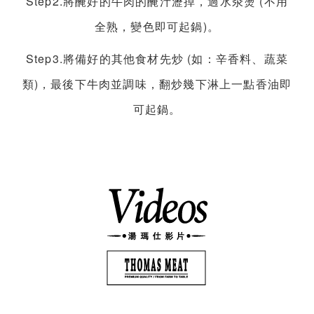
Step2.將醃好的牛肉的醃汁瀝掉，過水汆燙 (不用
全熟，變色即可起鍋)。
Step3.將備好的其他食材先炒 (如：辛香料、蔬菜
類)，最後下牛肉並調味，翻炒幾下淋上一點香油即
可起鍋。