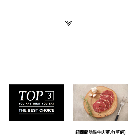
紐西蘭肋眼牛肉薄片(草飼)